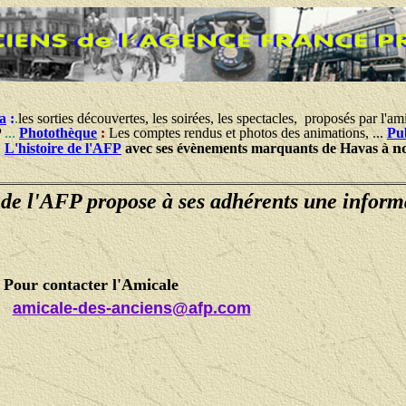
a
:
.
les sorties découvertes, les soirées, les spectacles, proposés par l'am
P
...
Photothèque
:
Les comptes rendus et photos des animations, ...
Pub
n
t
L'histoire de l'AFP
avec ses évènements marquants de Havas à
 de l'AFP propose à ses adhérents une inform
Pour contacter l'Amicale
amicale-des-anciens@afp.com