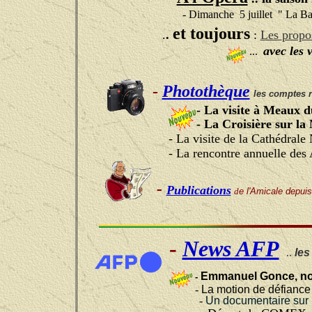
- Dimanche 5 juillet " La B
et toujours
.
.
:
Les
propo
avec les 
...
-
Photothèque
les comptes 
- La visite à Meaux
- La Croisière sur l
- La visite de la Cathédral
- La rencontre annuelle des
-
Publications
d
e l'Amicale depuis
-
News AFP
..
les
Emmanuel Gonce, nou
-
-
La motion de défiance 
-
Un documentaire sur l