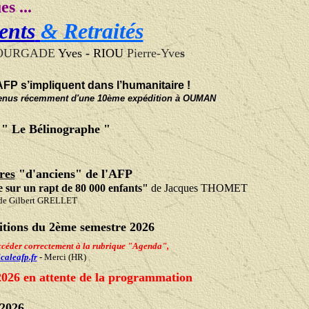
s ...
ents
& Retraités
OURGADE
Yves - RIOU
Pierre-Yve
s
AFP s’impliquent dans l’humanitaire !
venus récemment d'une 10ème expédition à OUMAN
. " Le Bélinographe "
res
"d'anciens" de l'AFP
 sur un rapt de 80 000 enfants"
de
Jacques THOMET
de Gilbert GRELLET
itions du 2ème semestre 2026
'accéder correctement à la rubrique "Agenda",
aleafp.fr
-
Merci
(HR)
2026 en attente de la programmation
 2026