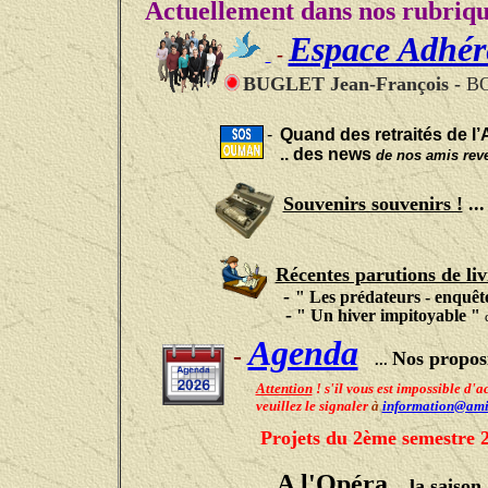
Actuellement dans nos rubrique
Espace Adhér
-
BUGLET Jean-François -
B
-
Quand des retraités de l’
..
des news
de nos amis re
Souvenirs souvenirs !
..
Récentes parutions de liv
-
"
Les prédateurs - enquête
-
"
Un hiver
impitoyable "
Agenda
-
Nos propos
...
Attention
! s'il vous est impossible d
veuillez le signaler
à
information@amic
Projets du 2ème semestre 
A l'Opéra
.. la saison