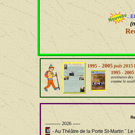
.. 
(
Ren
- 2005
1995
puis
2015
1995 - 2005 
aventures des 
comme le soulig
Re
---------- 2026 -----
- Au Théâtre de la Porte St-Martin " Le