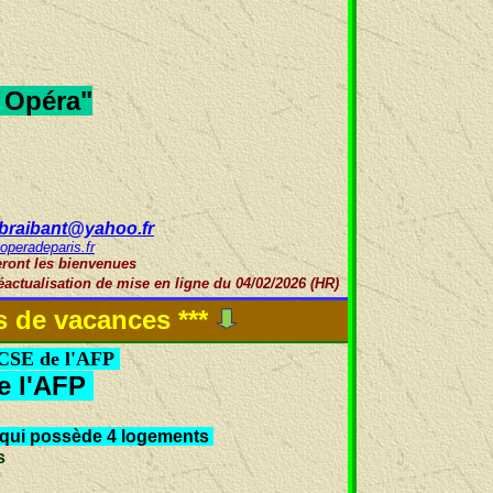
 Opéra"
braibant@yahoo.fr
operadeparis.fr
ront les bienvenues
éactualisation de mise en ligne du 04/02/2026 (HR)
s de vacances ***
u CSE de l'AFP
e l'AFP
 qui possède 4 logements
es