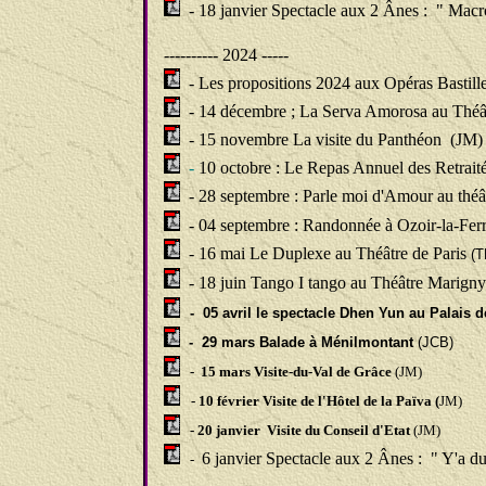
- 18 janvier Spectacle aux 2 Ânes :
" Macro
---------- 2024 -----
- Les propositions 2024 aux Opéras Bastil
- 14 décembre ; La Serva Amorosa au Théât
-
15 novembre La visite du Panthéon
(JM)
-
10 octobre : Le Repas Annuel des Retrait
- 28 septembre : Parle moi d'Amour au théâ
- 04 septembre : Randonnée à Ozoir-la-Fer
- 16 mai Le Duplexe au Théâtre de Paris
(T
- 18 juin Tango I tango au Théâtre Marigny
- 05 avril le spectacle Dhen Yun au Palais 
- 29 mars Balade à Ménilmontant
(JCB)
- 15 mars Visite-du-Val de Grâce
(JM)
- 10 février Visite
de l'Hôtel de la Païva (
JM)
- 20 janvier Visite
du Conseil d'Etat
(JM)
6 janvier Spectacle aux 2 Ânes :
" Y'a d
-