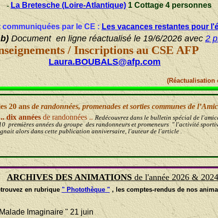
La Bretesche (Loire-Atlantique)
1 Cottage 4 personnes
-
Et communiquées par le CE :
Les vacances restantes pour l'
nb)
Document en ligne réactualisé le 19/6/2026 avec
2 p
seignements / Inscriptions au C
S
E
AFP
Laura.BOUBALS@afp.com
(Réactualisation
les 20 ans
de randonnées, promenades et sorties communes de l’Amic
.. dix années
de randonnées
..
Redécouvrez dans le bulletin spécial de l'amica
10 premières années du groupe des randonneurs et promeneurs " l'activité sporti
nait alors dans cette publication anniversaire, l'auteur de l'article .
ARCHIVES DES ANIMATIONS
de l'année 2026 & 202
trouvez en rubrique
" Photothèque "
, les comptes-rendus de nos anima
 Malade Imaginaire " 21 juin