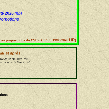
été 2026
(nb)
romotions
HR
 des propositions du CSE - AFP du 19/06/2026
)
ale
et après
?
le édité en 2005, les
ve au sein de l'amicale"
4
tions