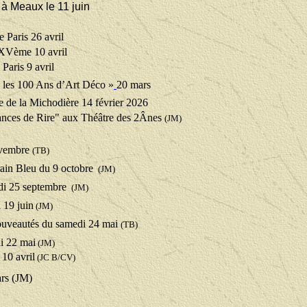
à Meaux le 11 juin
 Paris 26 avril
 XVème 10 avril
Paris 9 avril
5 les 100 Ans d’Art Déco »
20 mars
 de la Michodière 14 février 2026
ances de Rire" aux Théâtre des 2Ânes
(JM)
ovembre
(TB)
rain Bleu du 9 octobre
(JM)
udi 25 septembre
(JM)
 19 juin
(JM)
ouveautés du samedi 24 mai
(TB)
i 22 mai
(JM)
 10 avril
(JC B/CV)
ars (JM)