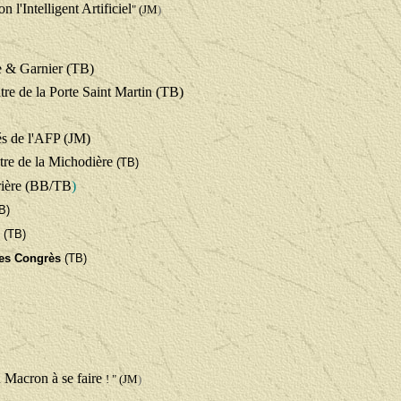
n l'Intelligent Artificiel
" (JM
)
le & Garnier (TB)
re de la Porte Saint Martin (TB)
és de l'AFP
(JM)
tre de la Michodière
(TB)
rière (BB/TB
)
B)
(TB)
des Congrès
(TB)
u Macron à se faire
! " (JM
)