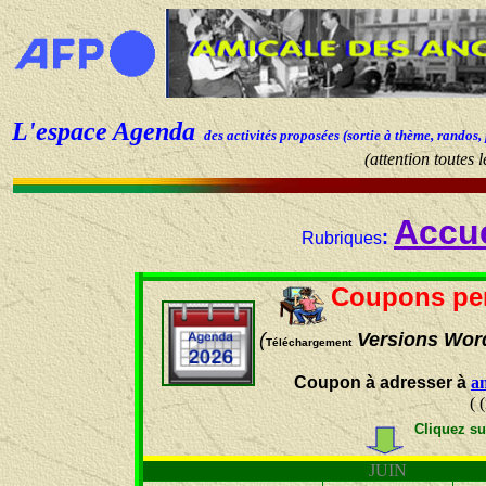
L'espace Agenda
des activités proposées (sortie à thème, randos,
(attention toutes 
Accue
:
Rubriques
Coupons pe
(
Versions Word
Téléchargement
Coupon à adresser à
a
(
Cliquez su
JUIN