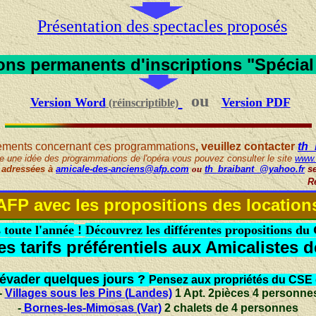
Présentation des spectacles proposés
ns permanents d'inscriptions "Spécial
ou
Version Word
Version PDF
(réinscriptible)
ements concernant ces programmations
, veuillez contacter
th_
re une idée des programmations de l'opéra vous pouvez consulter le site
www.
 adressées à
amicale-des-anciens@afp.com
ou
th_braibant @yahoo.fr
se
R
AFP avec les propositions
des
location
toute l'année
!
Découvrez les différentes propositions d
s tarifs préférentiels aux Amicalistes d
évader quelques jours ?
Pensez aux propriétés du CSE
-
Villages sous les Pins (
Landes)
1 Apt. 2pièces 4 personn
-
Bornes-
les-Mimosas
(Var)
2 chalets de 4 personnes