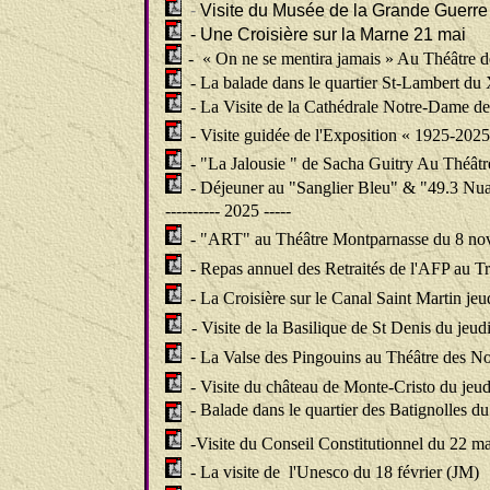
-
Visite du Musée de la Grande Guerre 
- Une Croisière sur la Marne 21 mai
- « On ne se mentira jamais » Au Théâtre de
- La balade dans le quartier St-Lambert du
- La Visite de la Cathédrale Notre-Dame de 
- Visite guidée de l'Exposition « 1925-202
-
"La Jalousie " de Sacha Guitry Au Théâtre
-
Déjeuner au "Sanglier Bleu" & "49.3 Nu
---------- 2025 -----
-
"ART" au Théâtre Montparnasse du 8 n
-
Repas annuel des Retraités de l'AFP au T
-
La Croisière sur le Canal Saint Martin je
- Visite de la Basilique de St Denis du jeudi
-
La Valse des Pingouins au Théâtre des N
- Visite du château de Monte-Cristo du jeud
-
Balade dans le quartier des Batignolles du
-Visite du Conseil Constitutionnel du 22 m
- La visite de l'Unesco du 18 février
(JM)