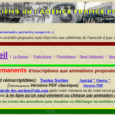
 promenades, spectacles, voyages etc...)
les activités proposées sont réservées aux adhérents de l'amicale à jour d
il
/
Le Bureau
/
Publications
/
Photothèque
/
News Adhérents
/
New
rmanents
d'inscriptions aux animations proposé
 réinscriptibles
)
Toutes Sorties
Spécial " Opéra "
(
Versions PDF classique)
Version PDF
Téléchargement
micale-des-anciens@afp.com
après votre virement ou de votre envoi p
(nb)
à ne faire qu'un seul
virement ou chèque par animation 
r les icones des animations pour visualiser ou télécharger les bulletins
JUIN JU