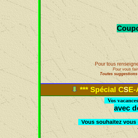
Coupo
Pour tous renseign
Pour vous fai
Toutes suggestions
***
Spécial
C
S
E
-
Vos vacances 
avec de
Vous souhaitez vous 