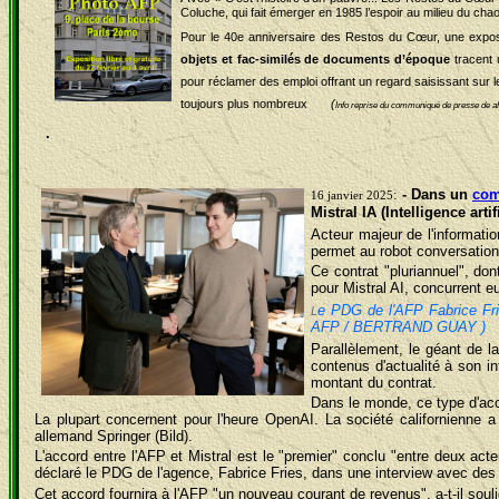
Coluche, qui fait émerger en 1985 l’espoir au milieu du chao
Pour le 40e anniversaire des Restos du Cœur, une exposit
objets et fac-similés de documents d’époque
tracent
pour réclamer des emploi
offrant un regard saisissant sur 
toujours plus nombreux
(
Info reprise du communiqué de presse de 
.
:
- Dans un
com
16 janvier 2025
Mistral
IA (Intelligence artif
Acteur majeur de l'information
permet au robot conversationn
Ce contrat "pluriannuel", don
pour Mistral AI, concurrent
e PDG de l'AFP Fabrice Frie
L
AFP / BERTRAND GUAY )
Parallèlement, le géant de l
contenus d'actualité à son in
montant du contrat.
Dans le monde, ce type d'acc
La plupart concernent pour l'heure OpenAI. La société californienne 
allemand Springer (Bild).
L'accord entre l'AFP et Mistral est le "premier" conclu "entre deux ac
déclaré le PDG de l'agence, Fabrice Fries, dans une interview avec des 
Cet accord fournira à l'AFP "un nouveau courant de revenus", a-t-il soul