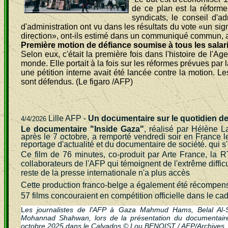
de ce plan est la réforme
syndicats, le conseil d'a
d'administration ont vu dans les résultats du vote «un sig
direction», ont-ils estimé dans un communiqué commun, 
Première motion de défiance soumise à tous les salar
Selon eux, c'était la première fois dans l'histoire de l'
monde. Elle portait à la fois sur les réformes prévues par
une pétition interne avait été lancée contre la motion. Les
sont défendus.
(Le figaro /AFP)
Lille AFP
-
Un documentaire sur le quotidien des
4/4/2026
Le documentaire "Inside Gaza"
, réalisé par Hélène L
après le 7 octobre, a remporté vendredi soir en France l
reportage d'actualité et du documentaire de société. qui 
Ce film de 76 minutes, co-produit par Arte France, la 
collaborateurs de l'AFP qui témoignent de l'extrême difficu
reste de la presse internationale n'a plus accès
Cette production franco-belge a également été récompens
57 films concouraient en compétition officielle dans le ca
L
es journalistes de l'AFP à Gaza Mahmud Hams, Belal Al
Mohannad Shahwan, lors de la présentation du documentaire
octobre 2025 dans le Calvados © Lou BENOIST / AFP/Archives