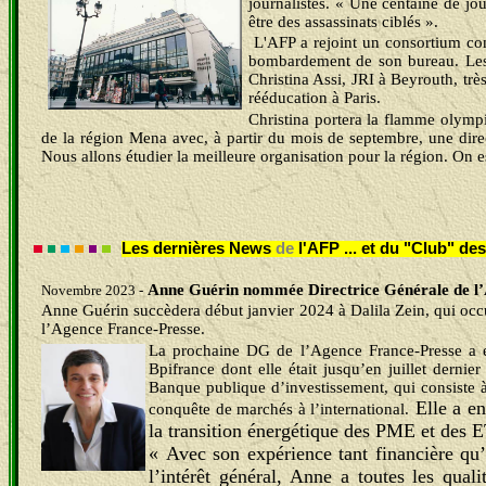
journalistes. « Une centaine de jou
être des assassinats ciblés ».
L'AFP a rejoint un consortium com
bombardement de son bureau. Les f
Christina Assi, JRI à Beyrouth, trè
rééducation à Paris.
Christina portera la flamme olympi
de la région Mena avec, à partir du mois de septembre, une direct
Nous allons étudier la meilleure organisation pour la région. On es
Les dernières News
de
l'AFP ... et du "Club" d
Anne Guérin nommée Directrice Générale
de l
Novembre 2023 -
Anne Guérin
succèdera
début janvier 2024 à Dalila Zein, qui oc
l’Agence France-Presse.
La prochaine DG de l’Agence France-Presse a eff
Bpifrance dont elle était jusqu’en juillet dern
Banque publique d’investissement, qui consiste à r
Elle a en
conquête de marchés à l’international.
la transition énergétique des PME et des E
« Avec son expérience tant financière qu
l’intérêt général, Anne a toutes les qua