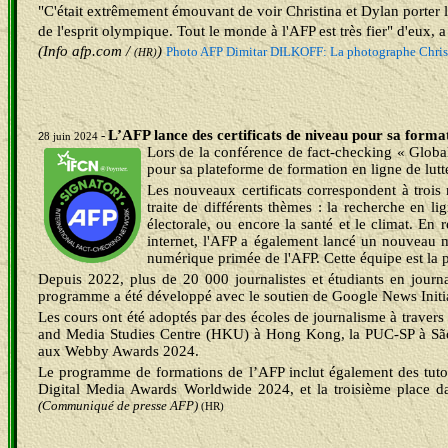
"C'était extrêmement émouvant de voir Christina et Dylan porter 
de l'esprit olympique. Tout le monde à l'AFP est très fier" d'eux, 
(Info afp.com /
)
Photo AFP
Dimitar DILKOFF: La photographe Christin
(HR)
L’AFP lance des certificats de niveau pour sa format
-
2
8 juin 2024
Lors de la conférence de fact-checking « Global
pour sa plateforme de formation en ligne de lutt
Les nouveaux certificats correspondent à troi
traite de différents thèmes : la recherche en li
électorale, ou encore la santé et le climat. En
internet, l'AFP a également lancé un nouveau m
numérique primée de l'AFP. Cette équipe est la 
Depuis 2022, plus de 20 000 journalistes et étudiants en journa
programme a été développé avec le soutien de Google News Initiati
Les cours ont été adoptés par des écoles de journalisme à travers
and Media Studies Centre (HKU) à Hong Kong, la PUC-SP à São P
aux Webby Awards 2024.
Le programme de formations de l’AFP inclut également des tutor
Digital Media Awards Worldwide 2024, et la troisième place 
(Communiqué de presse AFP)
(HR)