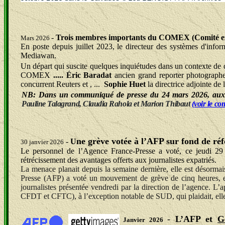
-
Trois membres importants du COMEX
(Comité e
Mars 2026
En poste depuis juillet 2023, le directeur des systèmes d'info
Mediawan.
Un départ qui suscite quelques inquiétudes dans un contexte de dé
COMEX
..... Éric Baradat
ancien grand reporter photographe 
concurrent Reuters et , ...
Sophie Huet
la directrice adjointe de l
NB: Dans un communiqué de presse du 24 mars 2026, aux re
Pauline Talagrand, Claudia Rahola et Marion Thibaut
(voir le c
ne grève votée à l’AFP sur fond de réf
-
U
30 janvier 2026
Le personnel de l’Agence France-Presse a voté, ce jeudi 29 
rétrécissement des avantages offerts aux journalistes expatriés.
La menace planait depuis la semaine dernière, elle est désorma
Presse (AFP) a voté un mouvement de grève de cinq heures, entr
journalistes présentée vendredi par la direction de l’agence. 
CFDT et CFTC), à l’exception notable de SUD, qui plaidait, elle
-
L’
AFP
et
G
Janvier 2026