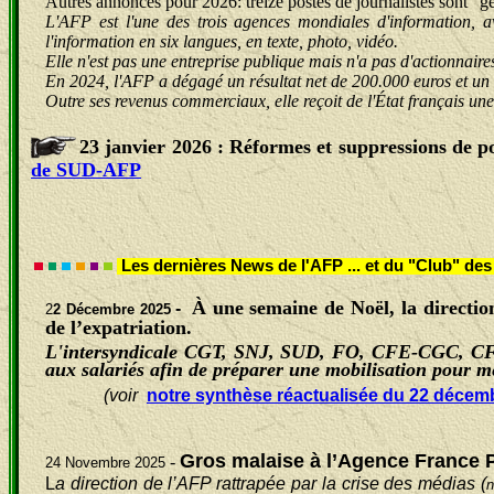
Autres annonces pour 2026: treize postes de journalistes sont "ge
L'AFP est l'une des trois agences mondiales d'information, av
l'information en six langues, en texte, photo, vidéo.
Elle n'est pas une entreprise publique mais n'a pas d'actionnaires,
En 2024, l'AFP a dégagé un résultat net de 200.000 euros et un ch
Outre ses revenus commerciaux, elle reçoit de l'État français une
23 janvier 2026 : Réformes et suppressions de p
de SUD-AFP
Les dernières News
de l'AFP ... et du "Club" d
À une semaine de Noël, la directio
-
2
2 Décembre 2025
de l’expatriation.
L'intersyndicale CGT, SNJ, SUD, FO, CFE-CGC, CFDT e
aux salariés afin de préparer une mobilisation pour met
(voir
notre synthèse réactualisée du 22 décem
Gros malaise à l’Agence France P
-
24 Novembre 2025
L
a direction de l’AFP rattrapée par la crise des médias (
n