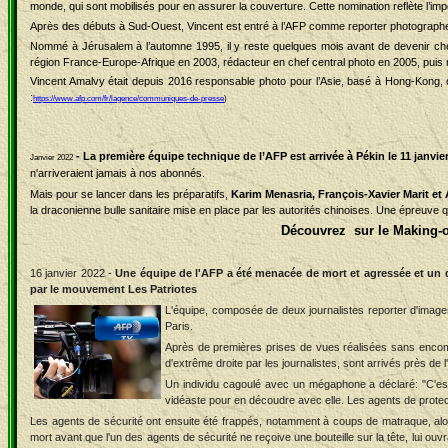
monde, qui sont mobilisés pour en assurer la couverture. Cette nomination reflète l’imp
Après des débuts à Sud-Ouest, Vincent est entré à l’AFP comme reporter photographe à
Nommé à Jérusalem à l’automne 1995, il y reste quelques mois avant de devenir chef
région France-Europe-Afrique en 2003, rédacteur en chef central photo en 2005, puis
Vincent Amalvy était depuis 2016 responsable photo pour l’Asie, basé à Hong-Kong, où
:
https://www.afp.com/fr/lagence/communiques-de-presse
)
- La première équipe technique de l’AFP est arrivée à Pékin le 11 janvi
Janvier 2022
n'arriveraient jamais à nos abonnés.
Mais pour se lancer dans les préparatifs,
Karim Menasria, François-Xavier Marit et 
la draconienne bulle sanitaire mise en place par les autorités chinoises. Une épreuv
Découvrez sur le Making-o
16 janvier 2022 -
Une équipe de l'AFP a été menacée de mort et agressée et un de
par le mouvement Les Patriotes
L
'équipe, composée de deux journalistes reporter d'imag
Paris.
Après de premières prises de vues réalisées sans encombr
d'extrême droite par les journalistes, sont arrivés près de l
Un individu cagoulé avec un mégaphone a déclaré: "C'est l
vidéaste pour en découdre avec elle. Les agents de protect
Les agents de sécurité ont ensuite été frappés, notamment à coups de matraque, alors
mort avant que l'un des agents de sécurité ne reçoive une bouteille sur la tête, lui ouv