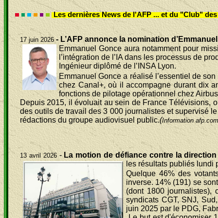
Les dernières News
de l'AFP ... et du "Club" d
-
L’AFP annonce la nomination d’Emmanuel G
17 juin 2026
Emmanuel Gonce aura notamment pour mission d
l’intégration de l’IA dans les processus de pro
Ingénieur diplômé de l’INSA Lyon.
Emmanuel Gonce a réalisé l’essentiel de son p
chez Canal+, où il accompagne durant dix ans
fonctions de pilotage opérationnel chez Airb
Depuis 2015, il évoluait au sein de France Télévisions, où 
des outils de travail des 3 000 journalistes et supervisé 
rédactions du groupe audiovisuel public.
(
Information afp.com
-
La motion de défiance contre la directio
13 avril 2026
les
résultats publiés lundi 
Quelque 46% des votants (
inverse. 14% (191) se son
(dont 1800 journalistes), 
syndicats CGT, SNJ, Sud,
juin 2025 par le PDG, Fabr
Le but est d'économiser 1