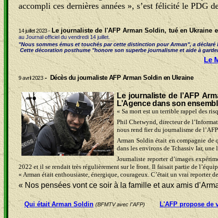
accompli ces dernières années », s’est félicité le PDG d
Le journaliste de l'AFP Arman Soldin
, tué en Ukraine 
14 juillet 2023 -
au Journal officiel du vendredi 14 juillet.
"
Nous sommes émus et touchés par cette distinction pour Arman
", a déclaré
Cette décoration posthume "
honore son superbe journalisme et aide à garde
Le M
- Décès du journaliste AFP Arman Soldin en Ukraine
9 avril 2023
Le journaliste de l’AFP Arm
L’Agence dans son ensemble e
« Sa mort est un terrible rappel des ri
Phil Chetwynd, directeur de l’Informati
nous rend fier du journalisme de l’AFP 
Arman Soldin était en compagnie de qua
dans les environs de Tchassiv Iar, une
Journaliste reporter d’images expéri
2022 et il se rendait très régulièrement sur le front. Il faisait partie de l’éq
« Arman était enthousiaste, énergique, courageux. C’était un vrai reporter de t
« Nos pensées vont ce soir à la famille et aux amis d’Arma
Qui était Arman Soldin
L'AFP propose de 
(
BFMTV avec l''AFP)