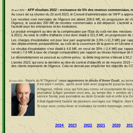
–
AFP résultats 2022 : croissance de 5% des revenus commerciaux, te
20 avril 2023
Au cours de sa réunion du 20 avril 2023, le Conseil d’administration de l’AFP a appr
Les recettes com merciales de l’Agence ont atteint 208,6 M€, en progression de +5
l’Agence, le seuil des 200 M€ de recettes commerciales a été dépassé. L’activité a 
l’activité pour les entreprises et les institutions.
Le produit enregistré au titre de la compensation par l’Etat du coût net des missions
à 2021). Au total, le chiffre d’affaires s’est donc établi à 321,9 M€, en progression
Les charges d’exploitation ont pour leur part augmenté de 3,9% (+11,3 M€) par rapp
des déplacements postpandémie, au coût de la couverture de la guerre en Ukraine et b
Le résultat d’exploitation s’est établi à 4,8 M€, en recul de 35% (-2,4 M€) par rapp
retrait (-7,6 M€ à taux de change comparables) par rapport au niveau historique de l’
Le désendettement se poursuit au rythme prévu : la dette long terme s’élevait à 50,2 
L’année 2023, qui sera la dernière au titre du contrat d’objectifs et de moyens 2019 – 
des clients importants de l’Agence. Cela ne devrait pas empêcher les objectifs du C
- Repris du fil "l'Agence" n
ous apprenons le décès d’Amer Ouali
, au term
10
mars 2023
Il est parti «
serein,
après avoir lutté avec pugnacité jusqu’au bout, 
A l’Agence, même ceux qui l’ont peu connu se souviennent de sa gr
journaliste à Alger pendant onze ans, au temps des « années de pl
service Social, puis journaliste au desk Grande nuit et enfin à
la D
Il
était également l’auteur de plusieurs ouvrages sur l’Algérie, dont l
Si vous avez connu Amer et souhaitez lui rendre hommage, merci
2024
2023
2022
2021
2020
201