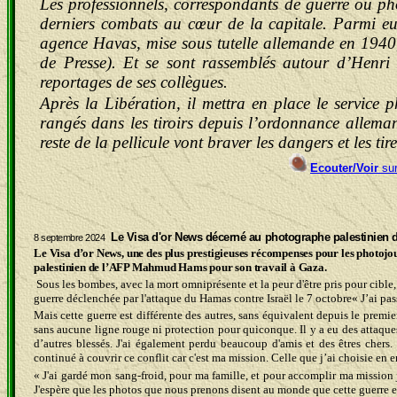
Les professionnels, correspondants de guerre ou 
derniers combats au cœur de la capitale. Parmi eux
agence Havas, mise sous tutelle allemande en 1940,
de Presse). Et se sont rassemblés autour d’Henr
reportages de ses collègues.
Après la Libération, il mettra en place le service 
rangés dans les tiroirs depuis l’ordonnance alleman
reste de la pellicule vont braver les dangers et les tire
Ecouter/Voir
su
Le Visa d'or News décerné au photographe palestinie
8 septembre 2024
Le Visa d’or News, une des plus prestigieuses récompenses pour les photojou
palestinien de l’AFP Mahmud Hams pour son travail à Gaza.
Sous les bombes, avec la mort omniprésente et la peur d'être pris pour cibl
guerre déclenchée par l'attaque du Hamas contre Israël le 7 octobre« J’ai pas
Mais cette guerre est différente des autres, sans équivalent depuis le prem
sans aucune ligne rouge ni protection pour quiconque. Il y a eu des attaque
d’autres blessés. J'ai également perdu beaucoup d'amis et des êtres chers
continué à couvrir ce conflit car c'est ma mission. Celle que j’ai choisie en 
« J'ai gardé mon sang-froid, pour ma famille, et pour accomplir ma mission
J'espère que les photos que nous prenons disent au monde que cette guerre e