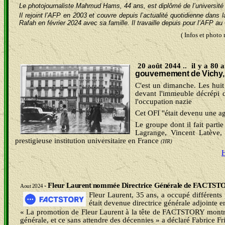
Le photojournaliste Mahmud Hams, 44 ans, est diplômé de l’université 
Il rejoint l’AFP en 2003 et couvre depuis l’actualité quotidienne da
Rafah en février 2024 avec sa famille. Il travaille depuis pour l’AFP au
( Infos et phot
20 août 2044 ..
il y a 80 
gouvernement de Vichy, al
C'est un dimanche. Les huit
devant l'immeuble décrépi d
l'occupation nazie
Cet OFI "était devenu une ag
Le groupe dont il fait parti
Lagrange, Vincent Latève, 
prestigieuse institution universitaire en France
(HR)
Fleur
Laurent nommée Directrice Générale de FACTS
-
Aout 2024
Fleur Laurent, 35 ans, a occupé différent
était devenue directrice générale adjointe 
« La promotion de Fleur Laurent à la tête de FACTSTORY montre à
générale, et ce sans attendre des décennies » a déclaré Fabrice 