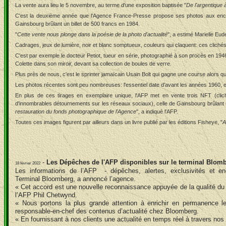
La vente aura lieu le 5 novembre, au terme d'une exposition baptisée "
De l'argentique à
C'est la deuxième année que l'Agence France-Presse propose ses photos aux ench
Gainsbourg brûlant un billet de 500 francs en 1984.
"
Cette vente nous plonge dans la poésie de la photo d'actualité
", a estimé Marielle Eu
Cadrages, jeux de lumière, noir et blanc somptueux, couleurs qui claquent: ces clichés 
C'est par exemple le docteur Petiot, tueur en série, photographié à son procès en 1946 à
Colette dans son miroir, devant sa collection de boules de verre.
Plus près de nous, c'est le sprinter jamaïcain Usain Bolt qui gagne une course alors qu
Les photos récentes sont peu nombreuses: l'essentiel date d'avant les années 1960, 
En plus de ces tirages en exemplaire unique, l'AFP met en vente trois NFT (clichés
d'innombrables détournements sur les réseaux sociaux), celle de Gainsbourg brûlant son
restauration du fonds photographique de l'Agence
", a indiqué l'AFP.
Toutes ces images figurent par ailleurs dans un livre publié par les éditions Fisheye, "
A
-
Les Dépêches de l'AFP disponibles sur le terminal Blom
18 février 2022
Les informations de l’AFP - dépêches, alertes, exclusivités et en
Terminal Bloomberg, a annoncé l’agence.
« Cet accord est une nouvelle reconnaissance appuyée de la qualité du tr
l’AFP Phil Chetwynd.
« Nous portons la plus grande attention à enrichir en permanence 
responsable-en-chef des contenus d’actualité chez Bloomberg.
« En fournissant à nos clients une actualité en temps réel à travers nos 