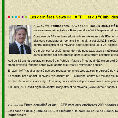
Les dernières News
de
l'AFP ... et du "Club" d
Fabrice Fries, PDG de l'AFP depuis 2018, a été
2 novembre 2022 -
nouveau mandat de Fabrice Fries prendra effet à l'expiration du m
Composé de 18 membres (dont trois représentants de l'Etat et troi
plusieurs candidatures, comme il en avait la possibilité.Il a réélu
contrat d'objectifs et de moyens" pour la période 2024-28, selon la 
Ce projet est "articulé autour de trois nouveaux axes stratégiques
dans le monde par des progrès dans la couverture éditoriale et les s
Âgé de 62 ans et auparavant passé par Publicis, Fabrice Fries avait été élu en avri
Hoog avait jeté l'éponge après avoir appris que l'Etat lui retirait son soutien.
En avril, l'AFP avait annoncé que ses recettes commerciales avaient progressé de 4,
Le résultat net a atteint un niveau "historique" de 10,6 millions, contre 5,3 millions d'
Le plan d'économies lancé il y a trois ans, qui inclut des départs volontaires, a lui généré
Fin 2019, l'AFP avait signé un contrat d'objectifs et de moyens (COM) avec l'Etat pour 
Entre actualité et art, l'AFP met aux enchères 200 photos 
23 octobre 2022
.Des canons de la guerre de 1870, la Libération, le coup de boule de Zidane, N
longue histoire