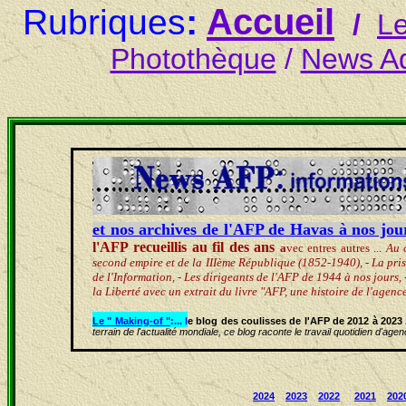
:
Accueil
Rubriques
/
L
Photothèque
/
News A
et nos archives de l'AFP de Havas à nos jou
l'AFP recueillis au fil des ans
a
vec entres autres ...
A
u 
second empire et de la IIIème République (1852-1940),
-
La pris
de l'Information,
-
Les dirigeants de l'AFP de 1944 à nos jours,
la Liberté avec un extrait du livre "AFP, une histoire de l'ag
Le " Making-of "
:... l
e blog des coulisses de l'AFP de 2012 à 2023 .
terrain de l'actualité mondiale, ce blog raconte le travail quotidien d'age
2024
2023
2022
2021
202