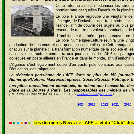
Cette réforme vise à moderniser les structur
premier rang desquelles l’avenir de la planèt
Le pôle Planète regroupe une vingtaine de 
l’énergie, de l’industrie, des transports et 
France, afin de couvrir ces sujets au plus pr
réseau, de mettre en valeur la production de
L’ambition est la même pour la couverture d
Le pôle Numérique/Culture réunira une ving
production de contenus et des questions culturelles. « Cette réorganisati
chacun sur la planète : la transformation numérique de la société et l
La nouvelle structure permettra aux journalistes de l’AFP de partag
collègues en poste ailleurs en France et dans le monde, afin d’enrichir 
L’Agence s’est également dotée d’un vaste pôle consacré aux quest
l’éducation, des migrations.
L
a rédaction parisienne de l’AFP, forte de plus de 150 journal
Numérique/Culture, Macro/Entreprises, Société/Social, Politique, En
Les pôles nouvellement constitués, de même que l’ensemble des r
place de la Bourse à Paris. Les responsables des métiers de l’i
(10.01.2022 COMMUNIQUÉ DE PRESSE AFP /
caroline.bulcke@afp.com
)
2024
2023
2022
2021
2020
Les dernières News
de l'
AFP ... et du "Club" d