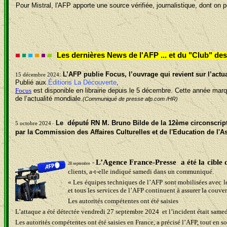
Pour Mistral, l'AFP apporte une source vérifiée, journalistique, dont on p
Les dernières News
de l'AFP ... et du "Club" d
:
L’AFP publie Focus, l’ouvrage qui revient sur l’actua
15 décembre 2024
Publié
aux
Éditions La Découverte
,
Focus
est disponible en librairie depuis le 5 décembre. Cette année marq
de l’actualité mondiale.
(Communiqué de presse afp.com /HR)
Le
député RN
M. Bruno Bilde
de la 12ème circonscrip
5 octobre 2024
-
par la
Commission des Affaires Culturelles et de l'Education de l'
L’Agence France-Presse a été la cible 
-
2
8 septembre
clients, a-t-elle indiqué samedi dans un communiqué.
« Les équipes techniques de l’AFP sont mobilisées avec le 
et tous les services de l’AFP continuent à assurer la couver
Les autorités compétentes ont été saisies
L’attaque a été détectée vendredi 27 septembre 2024 et l’incident était samedi
Les autorités compétentes ont été saisies en France, a précisé l’AFP, tout en s