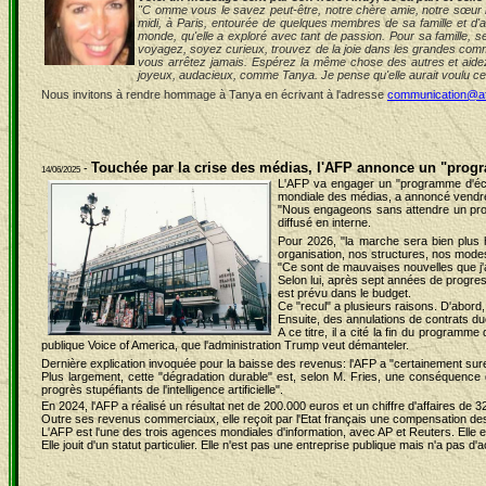
"C omme vous le savez peut-être, notre chère amie, notre sœur bie
midi, à Paris, entourée de quelques membres de sa famille et d'
monde, qu'elle a exploré avec tant de passion. Pour sa famille, s
voyagez, soyez curieux, trouvez de la joie dans les grandes comm
vous arrê
tez jamais. Esp
érez la même chose des autres et aidez-
joyeux, audacieux, comme Tanya. Je pense qu'elle aurait voulu ce
Nous invitons à rendre hommage à Tanya en écrivant à l'adresse
communication@a
Touchée par la crise des médias, l'AFP annonce un "pro
-
14/06/2025
L'AFP va engager un "programme d'écon
mondiale des médias, a annoncé vendr
"Nous engageons sans attendre un prog
diffusé en interne.
Pour 2026, "la marche sera bien plus h
organisation, nos structures, nos modes
"Ce sont de mauvaises nouvelles que j'a
Selon lui, après sept années de progres
est prévu dans le budget.
Ce "recul" a plusieurs raisons. D'abord,
Ensuite, des annulations de contrats du
A ce titre, il a cité la fin du programm
publique Voice of America, que l'administration Trump veut démanteler.
Dernière explication invoquée pour la baisse des revenus: l'AFP a "certainement sures
Plus largement, cette "dégradation durable" est, selon M. Fries, une conséquence
progrès stupéfiants de l'intelligence artificielle".
En 2024, l'AFP a réalisé un résultat net de 200.000 euros et un chiffre d'affaires de 32
Outre ses revenus commerciaux, elle reçoit par l'Etat français une compensation des 
L'AFP est l'une des trois agences mondiales d'information, avec AP et Reuters. Elle em
Elle jouit d'un statut particulier. Elle n'est pas une entreprise publique mais n'a pas d'a