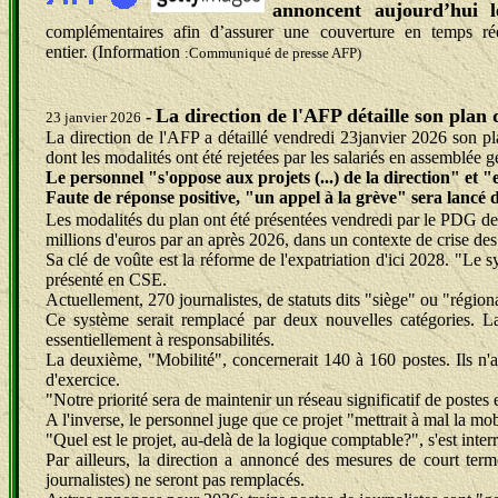
annoncent aujourd’hui 
complémentaires afin d’assurer une couverture en temps rée
entier. (Information
:Communiqué de presse AFP)
La direction de l'AFP détaille son plan 
-
23 janvier 2026
La direction de l'AFP a détaillé vendredi 23janvier 2026 son pl
dont les modalités ont été rejetées par les salariés en assemblée g
Le personnel "s'oppose aux projets (...) de la direction" et 
Faute de réponse positive, "un appel à la grève" sera lancé 
Les modalités du plan ont été présentées vendredi par le PDG de
millions d'euros par an après 2026, dans un contexte de crise de
Sa clé de voûte est la réforme de l'expatriation d'ici 2028. "Le s
présenté en CSE.
Actuellement, 270 journalistes, de statuts dits "siège" ou "régiona
Ce système serait remplacé par deux nouvelles catégories. La 
essentiellement à responsabilités.
La deuxième, "Mobilité", concernerait 140 à 160 postes. Ils n'au
d'exercice.
"Notre priorité sera de maintenir un réseau significatif de postes
A l'inverse, le personnel juge que ce projet "mettrait à mal la mob
"Quel est le projet, au-delà de la logique comptable?", s'est int
Par ailleurs, la direction a annoncé des mesures de court terme
journalistes) ne seront pas remplacés.