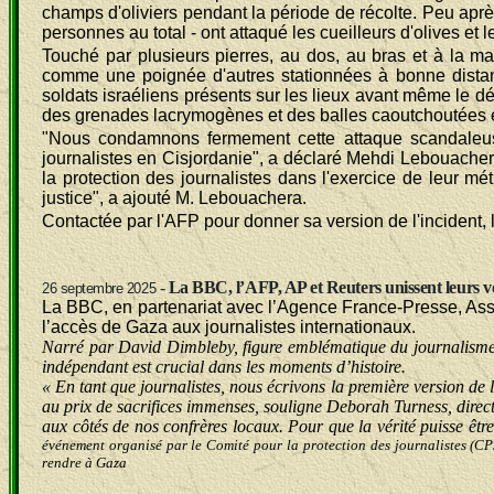
champs d'oliviers pendant la période de récolte. Peu apr
personnes au total - ont attaqué les cueilleurs d'olives et 
Touché par plusieurs pierres, au dos, au bras et à la mai
comme une poignée d'autres stationnées à bonne distanc
soldats israéliens présents sur les lieux avant même le débu
des grenades lacrymogènes et des balles caoutchoutées en d
"Nous condamnons fermement cette attaque scandaleuse 
journalistes en Cisjordanie", a déclaré Mehdi Lebouacher
la protection des journalistes dans l'exercice de leur mé
justice", a ajouté M. Lebouachera.
Contactée par l'AFP pour donner sa version de l'incident
-
La BBC, l’AFP, AP et Reuters unissent leurs v
26 septembre 2025
La BBC, en partenariat avec l’Agence France-Presse, Ass
l’accès de Gaza aux journalistes internationaux.
Narré par David Dimbleby, figure emblématique du journalisme b
indépendant est crucial dans les moments d’histoire.
« En tant que journalistes, nous écrivons la première version de l
au prix de sacrifices immenses, souligne Deborah Turness, direct
aux côtés de nos confrères locaux. Pour que la vérité puisse êt
événement organisé par le Comité pour la protection des journalistes (CPJ
rendre à Gaza