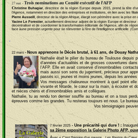
Trois nominations au Comité exécutif de l'AFP
27 mai
-
C
hristine Buhagiar
, directrice de la région Europe depuis 2015, prend la tête d’
l’Agence, notamment en direction des entreprises et institutions, en lien avec les 
Pierre Ausseill
, directeur de la région Afrique, élargit son périmètre avec la prise e
Yacine Le Forestier
, actuellement directeur adjoint de la région Europe et directeur d
decentraliser et de coordonner la transformation éditoriale de l’Agence, afin de rép
face àune pression urgente pour se réinventer à l’ère de l’intelligence artificielle
(Com
Nous apprenons le Décès brutal, à 61 ans, de Douay Natha
22 mars
-
Nathalie était le pilier du bureau de Toulouse depuis 
d’années d’actualités et de grosses couvertures dans l
l’AFP. Elle en avait conservé d’innombrables contacts
mais aussi son sens du jugement, précieux pour appro
passés ici, jeunes et moins jeunes, depuis les années
Vos messages chaleureux montrent à quel point elle c
vivante et fêtarde, le cœur sur la main, à écouter et 
et nièces chéris et d’innombrables amis et collègues.
Nathalie, tu as rendu ton dernier souffle au bureau et on a tous perd
épreuves comme les grandes. Tu resteras toujours en nous. Le bureau
Vos témoignages peuven
- Une précarité qui dure ! :
Inauguré
7 février 2025
sa 2ème exposition la Galerie Photo AFP, ouvre
A
vec « C’est l’histoire d’un pauvre... Les Restos du Cœur