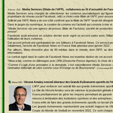
Media Services (filiale de l'AFP), collaborera au fil d'actualité de F
11 février 2022 -
Media Services sera chargée de sélectionner les contenus journalistiques qui figurero
propriétaire du réseau social Facebook, ndlr) a choisi cette filiale de l'AFP, pour assu
Sollicité par l'AFP, Meta a de son côté confirmé que la filiale de l'AFP "
avait été désign
Dans le jargon du numérique, la curation de contenu est l'activité qui consiste à trier e
"
Media Services est une agence de presse, filiale de Factstory, société de production 
presse
".
Facebook avait annoncé en octobre dernier avoir signé un accord-cadre avec l'Allian
l'utilisation de leurs contenus.
Cet accord prévoit une participation de ces éditeurs à Facebook News. Ce service per
Initialement, l'arrivée de Facebook News en France était attendue pour janvier 2022.
Par ailleurs, Meta rémunère plus de 80 médias dans le monde, dont l'AFP, au tit
informations.
Le contrat signé dans le cadre de Facebook News est toutefois distinct de cet accord su
"
Meta a fait, comme en Allemagne avec DPA (Deutsche Presse-Agentur), le choix de se
"
Comme il s'agit d'une prestation à la demande, c'est naturellement Media Services qu
l'animation éditoriale de sites comme ceux d'Orange ou de Boursorama
".
(Communiqué AF
-
Vincent
Amalvy nommé directeur des Grands Evénements sportifs de l’
8 février 2022
L’AFP, pour renforcer son activité liée aux grands événements spor
Le rôle de Vincent Amalvy sera de valoriser la production globale
Il sera prioritairement de gérer les moyens permettant de garantir
mesure à destination des institutions sportives et des entreprises 
Il sera enfin de faire des grands événements sportifs un terrain d
Les grands événements représentent une activité majeure de l’AF
Coupe du Monde de football en novembre 2022. Ce sont chaque ann