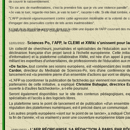
de couvrir le rassemblement.
"En six ans de manifestations, c'est la première fois que je vis une violence pareil
+Je vais te tuer, regarde-moi bien, je vais te tuer+", raconte-t-elle. Si elle était tombée
"L'AFP proteste vigoureusement contre cette agression intolérable et la volonté de cert
d’engager des poursuites contre de tels actes inadmissibles".
Il s'agit de la deuxième agression dont est la cible une équipe de l'AFP couvrant des ma
(reprise information AFP sur Google News)
.
Sciences Po, l’AFP, le CLEMI et XWiki s’unissent pour la
12/01/2022 -
Un collectif de chercheurs, journalistes et spécialistes de l'éducation au
déclinaison française d'un projet lancé à l'échelle européenne. Cette init
d'information) et la plateforme collaborative XWiki, est née d'un appel à pr
mêlant les expertises d'universitaires, de professionnels de l'éducation aux 
«De facto»,
tout comme ses voisins européens, est «indépendant des instit
Cardon
, directeur du Medialab de Sciences-Po, lors d'une conférence d
lancement est «la première pierre d'un ensemble d'actions qui vont se déploye
«L'AFP va coordonner la publication de factchecks qui viennent non seulemen
partenaires de cette initiative, a expliqué
Christine Buhagiar, directrice 
ouverte à d'autres factcheckers», a-t-elle poursuivi.
Seront également disponibles sur le site des contenus pédagogiques, expli
spécialisés et l'accès à des logiciels libres.
La plateforme sera le point de lancement et de publication «d'un ensemble d
régulation des plateformes numériques, est-il précisé dans un communiqué.
Les autres projets européens «sont sur le point de se lancer», a indiqué Chris
la fin de l'année, «il va vraiment y avoir une couverture européenne totale pa
.
-
L’AFP RÉORGANISE SA RÉDACTION À PARIS PAR PÔ
10/01/2022