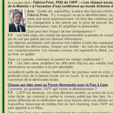
- Fabrice Fries, PDG de l'AFP : « Les réseaux soc
1
4 novembre 2021
de la Manche » à l’occasion d’une conférence au musée Airborne 
Actu
:
Quelle est, aujourd'hui, la place des fausses inform
Fabrice Fries
: Il y a toujours eu de la désinformation. L
news tout aussi impressionnant. Un tiers des contenus publ
Ce changement a été permis par la prise de pouvoir des
désinformation, mais ils amplifient le phénomène.
Quel peut être l'impact de leur omniprésence ?
F.F
. : Les fake news ont conduit les gouvernements à prendre en compte l
qui ne soit pas pollué par ces fausses informations.
Les régimes autoritaires sont devenus très habiles à faire des manipula
Concernant les démocraties, l'impact est double : les faits les plus é
son caractère premier. Les réseaux sociaux ont segmenté le débat. Les
au final, en qualité.
Dans ce contexte, comment se portent les médias traditionnels ?
F.F
. : Les fake news amplifient les difficultés d'accès aux médias trad
informations accessibles à un prix abordable.
La publicité quitte les médias traditionnels, les journaux sont en crise
profonde crise de la presse locale est en cours. Si la presse locale d
couverture de la démocratie locale.
Chasse aux fake news au Forum Normandie pour la Paix à Caen
Comment, au quotidien, l'AFP agit contre la désinformation ?
F.F.
: L'AFP est devenue, ces trois dernières années, un acteur de la lu
cette tâche, qui consiste à vérifier le contenu publié par des tiers. 
action différente de la vérification que nous faisons dans nos articles au
Aujourd'hui, beaucoup de médias font du fact checking, mais l'AFP est 
peut apporter à ce fléau.
Dans votre livre, vous proposez également des solutions pour limiter la 