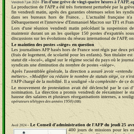
Fin d’une grève de vingt-quatre heures à l’AFP, ap
V
endredi 7 juin 2024 -
La production de l'AFP a été très fortement perturbée par la grève 
fin vendredi matin, après des garanties obtenues selon les syndic
dans ses bureaux hors de France. . L'actualité française n
Débarquement et l'interview d'Emmanuel Macron sur TF1 et France 
Lors d'une réunion vendredi matin précédant la suspension de l
maintenir durant un an les quelque 150 postes d'expatriés sous 
discussions sur les évolutions du réseau international de l'AFP, on
Le maintien des postes «siège» en question
Les journalistes AFP basés hors de France sont régis par deux prin
(frais de logement, de scolarité pour les enfants). Son titulaire e
statut dit
«local»
, aligné sur le régime social du pays où le journa
syndicats une diminution du nombre de postes
«siège»
.
Après l'assemblée générale, la direction a assuré avoir
«entendu 
métiers»
.
«Modifier ou réduire le nombre de statuts siège, ce n'es
l'AFP chargé de la mobilité. Il a souligné
«la complexité»
de ce do
Le mouvement de protestation avait été déclenché par le cas 
nomination. La direction a promis vendredi de réexaminer le st
hausse des salaires et plusieurs réorganisations internes, a sou
opérateurs télétypes des années 1950)
(HR)
Le Conseil d’administration de l'AFP du jeudi 25 avri
-
Avril 2024
400 jours de missions pour les e