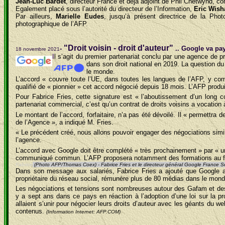
Jean-Luc Bardet
, directeur France et déjà adjoint de Phil Chetwynd, c
Egalement placé sous l’autorité du directeur de l’Information,
Eric Wish
Par ailleurs,
Marielle Eudes
, jusqu’à présent directrice de la Pho
photographique de l’AFP
.
"Droit voisin - droit d'auteur"
-
.. Google va pa
18 novembre 2021
I
l s’agit du premier partenariat conclu par une agence de pr
d
a
ns son droit national en 2019. La question d
le monde.
L’accord « couvre toute l’UE, dans toutes les langues de l’AFP, y comp
qualifié de « pionnier » cet accord négocié depuis 18 mois. L’AFP prod
Pour Fabrice Fries, cette signature est « l’aboutissement d’un long c
partenariat commercial, c’est qu’un contrat de droits voisins a vocation 
Le montant de l’accord, forfaitaire, n’a pas été dévoilé. Il « permettra 
de l’Agence », a indiqué M. Fries.
« Le précédent créé, nous allons pouvoir engager des négociations simi
l’agence.
L’accord avec Google doit être complété « très prochainement » par « un
communiqué commun. L’AFP proposera notamment des formations au f
Fabrice
(Photo AFP/Thomas Coex) -
Fabrice Fries et le directeur général Google France 
Dans son message aux salariés, Fabrice Fries a ajouté que Google al
propriétaire du réseau social, rémunère plus de 80 médias dans le monde
Les négociations et tensions sont nombreuses autour des Gafam et des 
y a sept ans dans ce pays en réaction à l’adoption d’une loi sur la pro
allaient s’unir pour négocier leurs droits d’auteur avec les géants du w
contenus.
(Information Internet: AFP.COM)