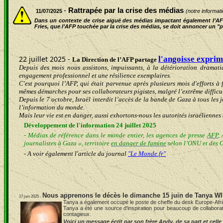
-
Rattrapée par la crise des médias
11/07/2025
(notre informat
Dans un contexte de crise aiguë des médias impactant également l’AFP
Fries, que l’AFP touchée par la crise des médias, se doit annoncer un
22 juillet 2025 -
l'angoisse exprim
La Direction de l’AFP partage
Depuis des mois nous assistons, impuissants, à la détérioration dramati
engagement professionnel et une résilience exemplaires.
C'est pourquoi l’AFP, qui était parvenue après plusieurs mois d'efforts à f
mêmes démarches pour ses collaborateurs pigistes, malgré l’extrême difficult
Depuis le 7 octobre, Israël interdit l’accès de la bande de Gaza à tous les j
l’information du monde.
Mais leur vie est en danger, aussi exhortons-nous les autorités israéliennes
Développement de l'information 24 juillet 2025
- Médias de référence dans le monde entier, les agences de presse
AFP
,
journalistes à Gaza », territoire
en danger de famine
selon l’ONU et des 
- A voir également l'article du journal
"Le Monde.fr"
Nous apprenons le décès le dimanche 15 juin de Tanya 
17 juin 2025 -
Tanya a également occupé le poste de cheffe du desk Europe-Afrique
Tanya a été une source d'inspiration pour beaucoup de collaborate
contagieux.
Voici un message
écrit par son frère Andy, de sa part et cell