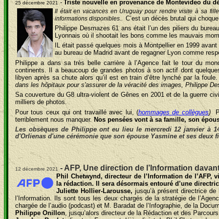
-
Triste nouvelle en provenance de Montevideo du d
25 décembre 2021
Il était en vacances en Uruguay pour rendre visite à sa fil
C’est un décès brutal qui choque 
informations disponibles..
Philippe Desmazes 61 ans était l’un des piliers du burea
Lyonnais où il shootait les bons comme les mauvais mom
IL était passé quelques mois à Montpellier en 1999 avant d
au bureau de Madrid avant de regagner Lyon comme respons
Philippe a dans sa très belle carrière à l’Agence fait le tour du mon
continents. Il a beaucoup de grandes photos à son actif dont quelque
libyen après sa chute alors qu’il est en train d’être lynché par la foule.
dans les hôpitaux pour s'assurer de la véracité des images, Philippe D
Sa couverture du G8 ultra-violent de Gênes en 2001 et de la guerre civi
milliers de photos.
Pour tous ceux qui ont travaillé avec lui, (
hommages de collègues
)
P
terriblement nous manquer.
Nos pensées vont à sa famille, son épous
Les obsèques de Philippe ont eu lieu le mercredi 12 janvier à 14
d'Orlienas d'une cérémonie que son épouse Yasmine et ses deux fil
- AFP, Une direction de l’Information dava
12 décembre 2021
Phil Chetwynd, directeur de l’Information de l’AFP, v
la rédaction.
Il sera désormais entouré d’une directric
Juliette Hollier-Larousse,
jusqu’à présent directrice de
l’Information. Ils sont tous les deux chargés de la stratégie de l’A
chargée de l’audio (podcast) et M. Baradat de l’Infographie, de la Docum
Philippe Onillon
, jusqu’alors directeur de la Rédaction et des Parcours 