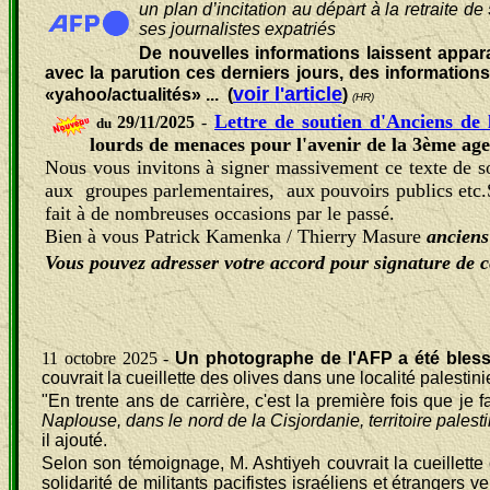
un plan d’incitation au départ à la retraite d
ses journalistes expatriés
De nouvelles informations laissent appara
avec la parution ces derniers jours, des informatio
voir l'article
«yahoo/actualités» ...
(
)
(HR)
Lettre de soutien d'Anciens de 
29/11/2025
-
du
lourds de menaces pour l'avenir de la 3ème age
Nous vous invitons à signer massivement ce texte de 
aux groupes parlementaires, aux pouvoirs publics etc
fait à de nombreuses occasions par le passé.
Bien à vous Patrick Kamenka / Thierry Masure
anciens
Vous pouvez adresser votre accord pour signature de c
11 octobre 2025 -
Un photographe de l'AFP a été bless
couvrait la cueillette des olives dans une localité palestin
"En trente ans de carrière, c'est la première fois que je
Naplouse, dans le nord de la Cisjordanie, territoire pales
il ajouté.
Selon son témoignage, M. Ashtiyeh couvrait la cueillette 
solidarité de militants pacifistes israéliens et étrangers