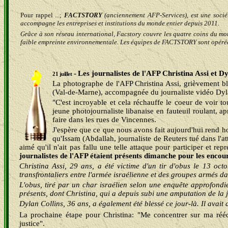
Pour rappel ...;
FACTSTORY
(anciennement AFP-Services), est une sociét
accompagne les entreprises et institutions du monde entier depuis 2011.
Grâce à son réseau international, Facstory couvre les quatre coins du mo
faible empreinte environ
nementale. Les équipes de FACTSTORY sont opéré
-
Les journalistes de l'AFP Christina Assi et D
21 juillet
La photographe de l'AFP Christina Assi, grièvement b
(Val-de-Marne), accompagnée du journaliste vidéo Dylan 
"C'est incroyable et cela réchauffe le coeur de voir t
jeune photojournaliste libanaise en fauteuil roulant, a
faire dans les rues de Vincennes.
J'espère que ce que nous avons fait aujourd'hui rend hom
qu'Issam (Abdallah, journaliste de Reuters tué dans l'a
aimé qu'il n'ait pas fallu une telle attaque pour participer et rep
journalistes de l'AFP étaient présents dimanche pour les encou
Christina Assi, 29 ans, a été victime d'un tir d'obus le 13 octo
transfrontaliers entre l'armée israélienne et des groupes armés d
L'obus, tiré par un char israélien selon une enquête approfondie 
présents, dont Christina, qui a depuis subi une amputation de la 
Dylan Collins, 36 ans, a également été blessé ce jour-là. Il avait
La prochaine étape pour Christina: "Me concentrer sur ma réé
justice".