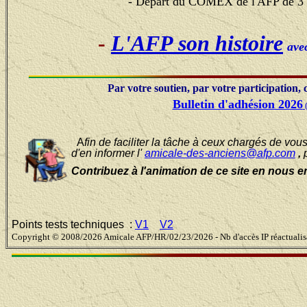
- Départ
du COMEX de l'AFP de 3 
-
L'AFP son histoire
ave
Par votre soutien, par votre participation, 
Bulletin d'adhésion 2026
(
A
fin de faciliter la tâche à ceux chargés de vou
d'en informer l'
amicale-des-anciens@afp.com
,
Contribuez à l'animation de ce site en nous e
Points tests techniques :
V1
V2
Copyright © 2008/20
26 Amicale AFP/HR/02/23/2026 - Nb d'accès IP réactualis