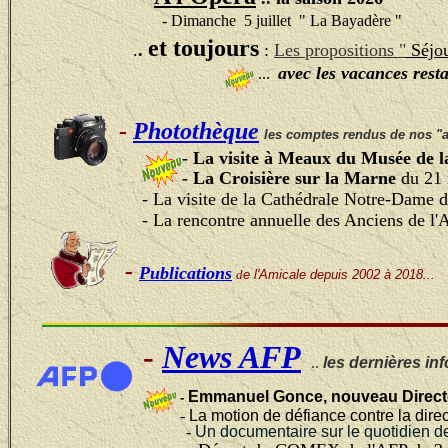
- Dimanche 5 juillet " La Bayadère "
et toujours
.
.
:
Les
propositions
"
Séjou
avec les vacances rest
...
-
Photothèque
les comptes rendus de nos "
- La visite à Meaux du Musée de
- La Croisière sur la Marne
du 21
- La visite de la Cathédrale Notre-Dame 
- La rencontre annuelle des Anciens de l
-
Publications
d
e l'Amicale depuis 2002 à 2018...
-
News AFP
..
les dernières in
Emmanuel Gonce, nouveau Directe
-
-
La motion de défiance contre la dir
-
Un documentaire sur le quotidien de