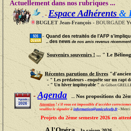
Actuellement dans nos rubriques ...
Espace Adhérents
& R
-
BUGLET Jean-François -
BOURGADE
Yv
-
Quand des retraités de l’AFP s’impliqu
..
des news
de nos amis revenus récemment
Souvenirs souvenirs !
... " Le Bélino
Récentes parutions de livres
"d'ancien
-
"
Les prédateurs - enquête sur un rapt d
-
"
Un hiver
impitoyable "
de Gilbert GRELL
Agenda
-
Nos propositions du 2è
...
Attention
! s'il vous est impossible d'accéder correctem
veuillez le signaler
à
information@amicaleafp.fr
-
Merci
Projets du 2ème semestre 2026 en atte
A l'Opéra
.. la saison 2026